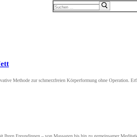
Suchen
nach:
ett
nnovative Methode zur schmerzfreien Körperformung ohne Operation. Er
mit Ihren Freundinnen – von Massagen bis hin zu gemeinsamer Meditati