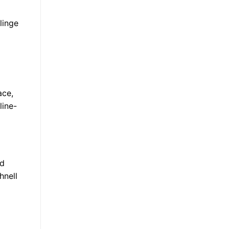
linge
ace,
line-
nd
hnell