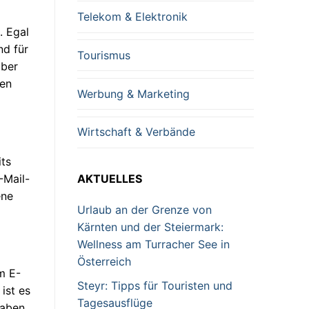
Telekom & Elektronik
. Egal
nd für
Tourismus
über
den
Werbung & Marketing
Wirtschaft & Verbände
its
-Mail-
AKTUELLES
ene
Urlaub an der Grenze von
Kärnten und der Steiermark:
Wellness am Turracher See in
Österreich
m E-
Steyr: Tipps für Touristen und
ist es
Tagesausflüge
haben