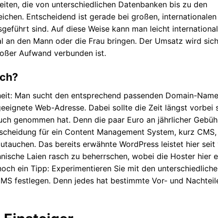
keiten, die von unterschiedlichen Datenbanken bis zu den
chen. Entscheidend ist gerade bei großen, internationalen
geführt sind. Auf diese Weise kann man leicht international
al an den Mann oder die Frau bringen. Der Umsatz wird sic
roßer Aufwand verbunden ist.
ich?
genheit: Man sucht den entsprechend passenden Domain-Name
eignete Web-Adresse. Dabei sollte die Zeit längst vorbei s
ch genommen hat. Denn die paar Euro an jährlicher Gebüh
tscheidung für ein Content Management System, kurz CMS, f
tauchen. Das bereits erwähnte WordPress leistet hier seit 
hnische Laien rasch zu beherrschen, wobei die Hoster hier e
 noch ein Tipp: Experimentieren Sie mit den unterschiedlich
 CMS festlegen. Denn jedes hat bestimmte Vor- und Nachteil