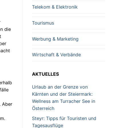
Telekom & Elektronik
r
Tourismus
n die
t
Werbung & Marketing
ber
macht
Wirtschaft & Verbände
AKTUELLES
erhalb
Urlaub an der Grenze von
älle
Kärnten und der Steiermark:
Wellness am Turracher See in
. Aber
Österreich
Steyr: Tipps für Touristen und
um.
Tagesausflüge