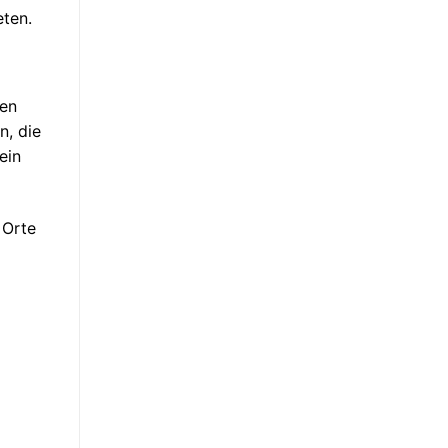
eten.
pen
n, die
ein
 Orte