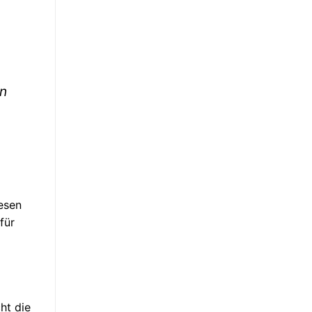
en
esen
für
ht die