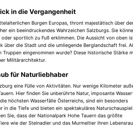
ick in die Vergangenheit
telalterlichen Burgen Europas, thront majestätisch über de
ither ein beeindruckendes Wahrzeichen Salzburgs. Sie könne
oder sportlich zu Fuß erklimmen. Die Aussicht von oben is
 über die Stadt und die umliegende Berglandschaft frei. A
hen Truppen eingenommen wurde? Diese historische Stärke 
r Militärarchitektur.
aub für Naturliebhaber
burg eine Fülle von Aktivitäten. Nur wenige Kilometer auß
Tauern. Hier finden Sie unberührte Natur, imposante Wasserf
 die höchsten Wasserfälle Österreichs, sind ein besonders
r in die Tiefe und bieten ein spektakuläres Naturschauspiel
ten Sie, dass der Nationalpark Hohe Tauern das größte
Tiere wie der Steinadler und das Murmeltier ihren Lebensra