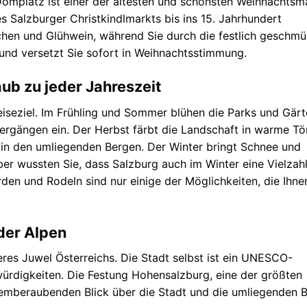
Domplatz ist einer der ältesten und schönsten Weihnachtsm
s Salzburger Christkindlmarkts bis ins 15. Jahrhundert
chen und Glühwein, während Sie durch die festlich geschm
und versetzt Sie sofort in Weihnachtsstimmung.
aub zu jeder Jahreszeit
Reiseziel. Im Frühling und Sommer blühen die Parks und Gärt
ergängen ein. Der Herbst färbt die Landschaft in warme T
in den umliegenden Bergen. Der Winter bringt Schnee und
er wussten Sie, dass Salzburg auch im Winter eine Vielzah
den und Rodeln sind nur einige der Möglichkeiten, die Ihne
der Alpen
eres Juwel Österreichs. Die Stadt selbst ist ein UNESCO-
würdigkeiten. Die Festung Hohensalzburg, eine der größten
atemberaubenden Blick über die Stadt und die umliegenden 